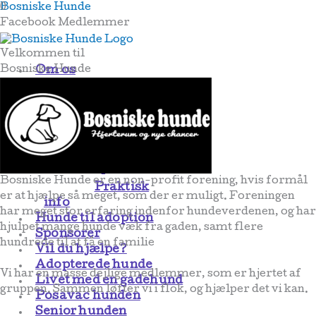
Skip
Menu
Bosniske Hunde
0
to
Facebook Medlemmer
content
Velkommen til
Bosniske Hunde
Om os
Lidt om
Bosniske Hunde
Personerne
bag
Regnskaber
Sådan adopterer du
Bosniske Hunde er en non-profit forening, hvis formål
Praktisk
er at hjælpe så meget, som der er muligt. Foreningen
info
har meget stor erfaring indenfor hundeverdenen, og har
Hunde til adoption
hjulpet mange hunde væk fra gaden, samt flere
Sponsorer
hundrede til at få en familie
Vil du hjælpe?
Adopterede hunde
Vi har en masse dejlige medlemmer, som er hjertet af
Livet med en gadehund
gruppen. Sammen løfter vi i flok, og hjælper det vi kan.
Posavac hunden
Senior hunden