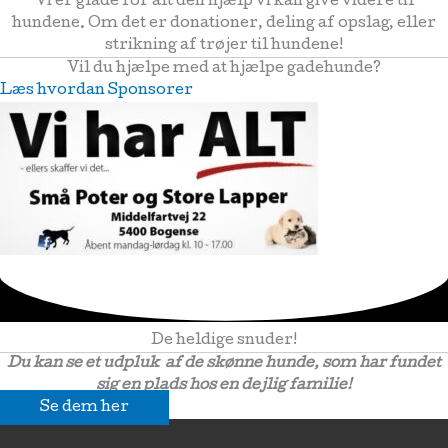
Vi er glade for alt den hjælp vi kan give videre til
hundene. Om det er donationer, deling af opslag, eller
strikning af trøjer til hundene!
Vil du hjælpe med at hjælpe gadehunde?
Læs hvordan
Sponsorer
De heldige snuder!
Du kan se et udpluk af de skønne hunde, som har fundet
sig en plads hos en dejlig familie!
Se dem her