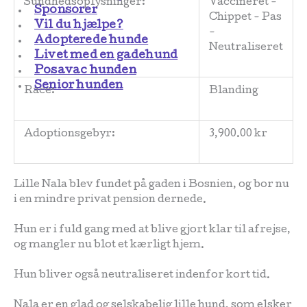
Sundhedsoplysninger:
Vaccineret -
Sponsorer
Chippet - Pas
Vil du hjælpe?
-
Adopterede hunde
Neutraliseret
Livet med en gadehund
Posavac hunden
Senior hunden
Race:
Blanding
Adoptionsgebyr:
3,900.00 kr
Lille Nala blev fundet på gaden i Bosnien, og bor nu
i en mindre privat pension dernede.
Hun er i fuld gang med at blive gjort klar til afrejse,
og mangler nu blot et kærligt hjem.
Hun bliver også neutraliseret indenfor kort tid.
Nala er en glad og selskabelig lille hund, som elsker