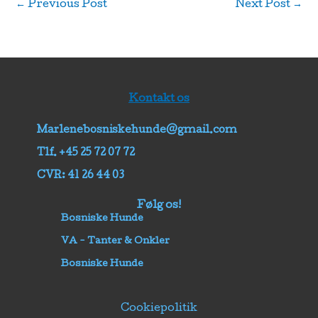
←
Previous Post
Next Post
→
Kontakt os
Marlenebosniskehunde@gmail.com
Tlf. +45 25 72 07 72
CVR: 41 26 44 03
Følg os!
Bosniske Hunde
VA - Tanter & Onkler
Bosniske Hunde
Cookiepolitik