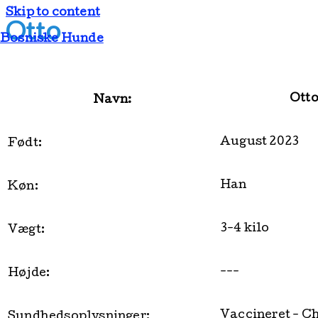
Skip to content
Otto
Bosniske Hunde
Ott
Navn:
August 2023
Født:
Han
Køn:
3-4 kilo
Vægt:
---
Højde:
Vaccineret - Ch
Sundhedsoplysninger: