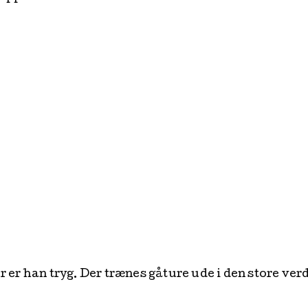
s sammen med sin hundesøster. Han har noget usikker
troduceres langsomt og roligt for nye ting, gæster 
rigtig gerne lære nye ting, og med tålmodighed, kærl
 er han tryg. Der trænes gåture ude i den store verd