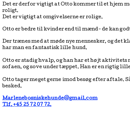
Det er derfor vigtigt at Otto kommer til et hjem m
roligt.
Det er vigtigt at omgivelserne er rolige.
Otto er bedre til kvinder end til mænd- de kan godt
Der trænes med at møde nye mennesker, og det kla
har man en fantastisk lille hund.
Otto er stadig hvalp, og han har et højt aktivitets
sofaen, og sove under tæppet. Han er en rigtig lill
Otto tager meget gerne imod besøg efter aftale. Så 
besked.
Marlenebosniskehunde@gmail.com
Tlf. +45 25 72 07 72.