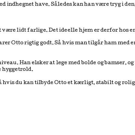
ed indhegnet have. Således kan han være tryg i den,
 være lidt farlige. Det ideelle hjem er derfor hos e
rer Otto rigtig godt. Så hvis man tilgår ham med e
 niveau. Han elsker at lege med bolde og bamser, og 
e hyggetrold.
hvis du kan tilbyde Otto et kærligt, stabilt og roli