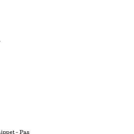
o
ippet - Pas