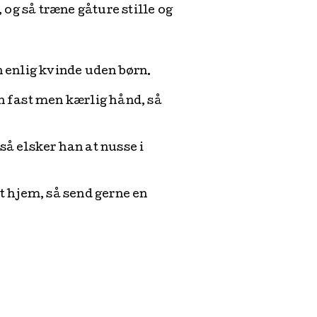
 og så træne gåture stille og
n enlig kvinde uden børn.
n fast men kærlig hånd, så
så elsker han at nusse i
gt hjem, så send gerne en