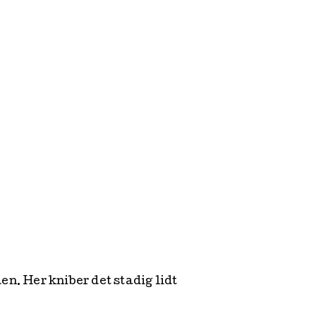
hed i sig, hvilket gjorde at
og andre hunde.
ighed og en godbid når man
en. Her kniber det stadig lidt