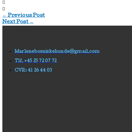
←
Previous Post
Next Post
→
Marlenebosniskehunde@gmail.com
Tlf. +45 25 72 07 72
CVR: 41 26 44 03