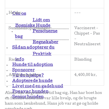
Højde:
---
Om os
Lidt om
Bosniske Hunde
Sundhedsoplysninger:
Vaccineret -
Personerne
Chippet - Pas
bag
-
Regnskaber
Neutraliseret
Sådan adopterer du
Praktisk
info
Race:
Blanding
Hunde til adoption
Sponsorer
Adoptionsgebyr:
4,400.00 kr.
Vil du hjælpe?
Adopterede hunde
Livet med en gadehund
Posavac hunden
Almir har en grum fortid bag sig. Han har boet hos
Senior hunden
en familie siden han var lille hvalp, og de brugte
ham som lænkehund. Hans job var at gø og holde