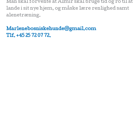
Man skal forvente at Almir skal bruge tid og ro til at
lande i sit nye hjem, og måske lære renlighed samt
alenetræning.
Marlenebosniskehunde@gmail.com
Tlf. +45 25 72 07 72.