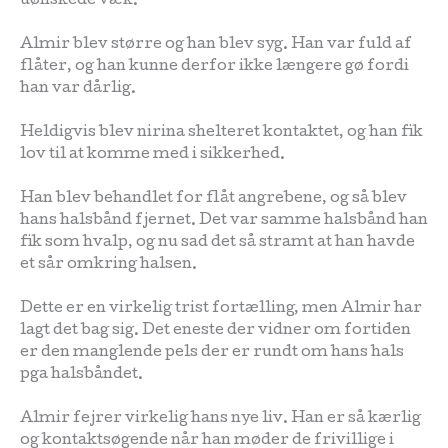
uønskede væk.
Almir blev større og han blev syg. Han var fuld af
flåter, og han kunne derfor ikke længere gø fordi
han var dårlig.
Heldigvis blev nirina shelteret kontaktet, og han fik
lov til at komme med i sikkerhed.
Han blev behandlet for flåt angrebene, og så blev
hans halsbånd fjernet. Det var samme halsbånd han
fik som hvalp, og nu sad det så stramt at han havde
et sår omkring halsen.
Dette er en virkelig trist fortælling, men Almir har
lagt det bag sig. Det eneste der vidner om fortiden
er den manglende pels der er rundt om hans hals
pga halsbåndet.
Almir fejrer virkelig hans nye liv. Han er så kærlig
og kontaktsøgende når han møder de frivillige i