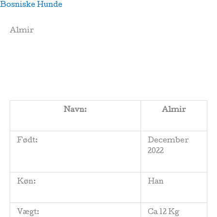
Skip
Menu
Bosniske Hunde
to
content
Almir
Navn:
Almir
Født:
December
2022
Køn:
Han
Vægt:
Ca 12 Kg