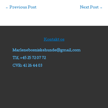
←
Previous Post
Next Post
→
Kontakt os
Marlenebosniskehunde@gmail.com
Tlf. +45 25 72 07 72
CVR: 41 26 44 03