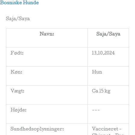
Skip
Bosniske Hunde
to
content
Saja/Saya
Navn:
Saja/Saya
Født:
13.10.2024
Køn:
Hun
Vægt:
Ca 15 kg
Højde:
---
Sundhedsoplysninger:
Vaccineret -