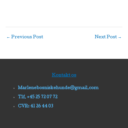
←
Previous Post
Next Post
→
Kontakt os
Marlenebosniskehunde@gmail.com
Tlf. +45 25 72 07 72
CVR: 41 26 44 03